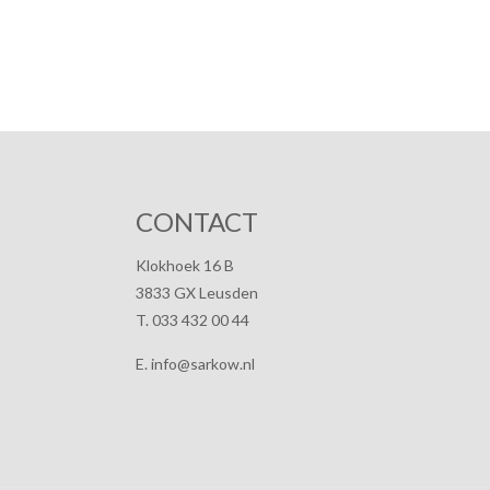
CONTACT
Klokhoek 16 B
3833 GX Leusden
T. 033 432 00 44
E. info@sarkow.nl