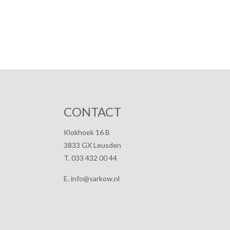
CONTACT
Klokhoek 16 B
3833 GX Leusden
T. 033 432 00 44
E. info@sarkow.nl