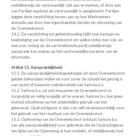
redelijkerwijs als vertrouwelijk valt aan te merken, of door een
van Partijen expliciet als vertrouwelijk is aangemerkt. Partijen
leggen deze verplichting tevens aan op hun Werknemers
alsmede aan door hen ingeschakelde derden ter uitvoering van
de Overeenkomst.
14.2. De verplichting tot geheimhouding blijft ook bestaan na
beëindiging van de Overeenkomst om welke reden dan ook, en
wel voor zolang als de verstrekkende partij redelijkerwijs
aanspraak kan maken op het vertrouwelijke karakter van de
informatie.
Artikel 15. Aansprakelijkheid
15.1. De aansprakelijkheidsbeperkingen uit deze Overeenkomst
gelden behoudens indien en voor zover de schade het gevolg is
van opzet of bewuste roekeloosheid van Sarkow b.v.
15.2. Sarkow b.v. zal zich inspannen de Overeenkomst zo
zorgvuldig en veilig mogelijk uit te voeren. Sarkow b.v. kan geen
invloed uitoefenen op het uiteindelijke gebruik van het
geleverde. Opdrachtgever is dan ook zelf verantwoordelijk voor
het gebruik van het resultaat van de Overeenkomst.
15.3. Oplevering van de Overeenkomst ontslaat Sarkow b.v.
van alle aansprakelijkheid voor gebreken die de Opdrachtgever
ten tijde van de Oplevering al had ontdekt, of redelijkerwijs had