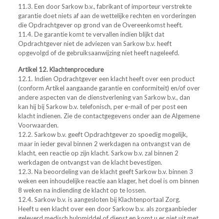
11.3. Een door Sarkow b.v., fabrikant of importeur verstrekte
garantie doet niets af aan de wettelijke rechten en vorderingen
die Opdrachtgever op grond van de Overeenkomst heeft.
11.4. De garantie komt te vervallen indien blijkt dat
Opdrachtgever niet de adviezen van Sarkow b.v. heeft
opgevolgd of de gebruiksaanwijzing niet heeft nageleefd.
Artikel 12. Klachtenprocedure
12.1. Indien Opdrachtgever een klacht heeft over een product
(conform Artikel aangaande garantie en conformiteit) en/of over
andere aspecten van de dienstverlening van Sarkow b.v., dan
kan hij bij Sarkow b.v. telefonisch, per e-mail of per post een
klacht indienen. Zie de contactgegevens onder aan de Algemene
Voorwaarden.
12.2. Sarkow b.v. geeft Opdrachtgever zo spoedig mogelijk,
maar in ieder geval binnen 2 werkdagen na ontvangst van de
klacht, een reactie op zijn klacht. Sarkow b.v. zal binnen 2
werkdagen de ontvangst van de klacht bevestigen.
12.3. Na beoordeling van de klacht geeft Sarkow b.v. binnen 3
weken een inhoudelijke reactie aan klager, het doel is om binnen
8 weken na indiending de klacht op te lossen.
12.4. Sarkow b.v. is aangesloten bij Klachtenportaal Zorg.
Heeft u een klacht over een door Sarkow b.v. als zorgaanbieder
geleverd medisch hulpmiddel of dienst en komt u er niet uit met