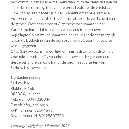
ook communicatie per e-mail verstaan, mits de identiteit van de
afzender en de integriteit van de e-mail voldoende vaststaat.
17.4. Indien een bepaling in de Overeenkomst of Algemene
Voorwaarden nietig blijkt te zijn, tast dit niet de geldigheid van
de gehele Overeenkomst of Algemene Voorwaarden aan.
Partijen zullen in dat geval ter vervanging (een) nieuwe
bepaling(en) vaststellen, waarmee zoveel als rechtens mogelijk
is aan de bedoeling van de oorspronkelijke bepaling gestalte
wordt gegeven.
17.5. Sarkow b.v. is gerechtigd om zijn rechten en plichten, die
voortvloeien uit de Overeenkomst, over te dragen aan een
derde partij die Sarkow b.v. of de bedrijfsactiviteiten van
Sarkow b.v. overneemt.
Contactgegevens
Sarkow b.v.
Klokhoek 16b
3833GX, Leusden
Telefoon: 0334320044
E-mail: info@sarkow.nl
KvK-nummer: 31044875
Btw-nummer: NL804258077B01
Laatst gewijzigd op: 18 maart 2026