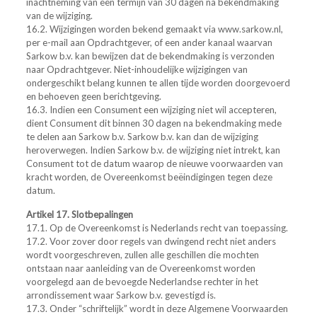
inachtneming van een termijn van 30 dagen na bekendmaking
van de wijziging.
16.2. Wijzigingen worden bekend gemaakt via www.sarkow.nl,
per e-mail aan Opdrachtgever, of een ander kanaal waarvan
Sarkow b.v. kan bewijzen dat de bekendmaking is verzonden
naar Opdrachtgever. Niet-inhoudelijke wijzigingen van
ondergeschikt belang kunnen te allen tijde worden doorgevoerd
en behoeven geen berichtgeving.
16.3. Indien een Consument een wijziging niet wil accepteren,
dient Consument dit binnen 30 dagen na bekendmaking mede
te delen aan Sarkow b.v. Sarkow b.v. kan dan de wijziging
heroverwegen. Indien Sarkow b.v. de wijziging niet intrekt, kan
Consument tot de datum waarop de nieuwe voorwaarden van
kracht worden, de Overeenkomst beëindigingen tegen deze
datum.
Artikel 17. Slotbepalingen
17.1. Op de Overeenkomst is Nederlands recht van toepassing.
17.2. Voor zover door regels van dwingend recht niet anders
wordt voorgeschreven, zullen alle geschillen die mochten
ontstaan naar aanleiding van de Overeenkomst worden
voorgelegd aan de bevoegde Nederlandse rechter in het
arrondissement waar Sarkow b.v. gevestigd is.
17.3. Onder “schriftelijk” wordt in deze Algemene Voorwaarden