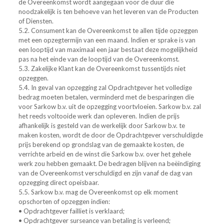
de Overeenkomst wordt aangegaan voor de duur die
noodzakelijk is ten behoeve van het leveren van de Producten
of Diensten.
5.2. Consument kan de Overeenkomst te allen tijde opzeggen
met een opzegtermijn van een maand. Indien er sprake is van
een looptijd van maximaal een jaar bestaat deze mogelijkheid
pas na het einde van de looptijd van de Overeenkomst.
5.3. Zakelijke Klant kan de Overeenkomst tussentijds niet
opzeggen.
5.4. In geval van opzegging zal Opdrachtgever het volledige
bedrag moeten betalen, verminderd met de besparingen die
voor Sarkow b.v. uit de opzegging voortvloeien. Sarkow b.v. zal
het reeds voltooide werk dan opleveren. Indien de prijs
afhankelijk is gesteld van de werkelijk door Sarkow b.v. te
maken kosten, wordt de door de Opdrachtgever verschuldigde
prijs berekend op grondslag van de gemaakte kosten, de
verrichte arbeid en de winst die Sarkow b.v. over het gehele
werk zou hebben gemaakt. De bedragen blijven na beëindiging
van de Overeenkomst verschuldigd en zijn vanaf de dag van
opzegging direct opeisbaar.
5.5. Sarkow b.v. mag de Overeenkomst op elk moment
opschorten of opzeggen indien:
• Opdrachtgever failliet is verklaard;
• Opdrachtgever surseance van betaling is verleend;