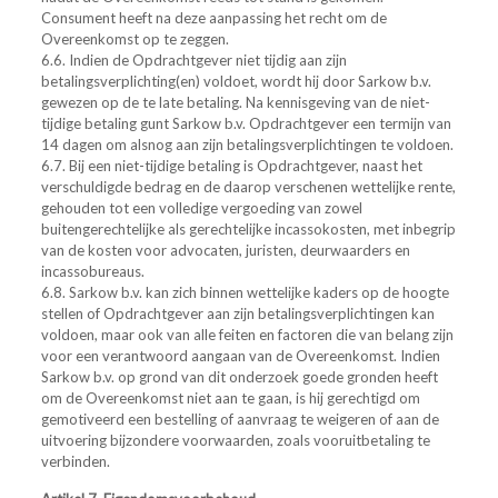
Consument heeft na deze aanpassing het recht om de
Overeenkomst op te zeggen.
6.6. Indien de Opdrachtgever niet tijdig aan zijn
betalingsverplichting(en) voldoet, wordt hij door Sarkow b.v.
gewezen op de te late betaling. Na kennisgeving van de niet-
tijdige betaling gunt Sarkow b.v. Opdrachtgever een termijn van
14 dagen om alsnog aan zijn betalingsverplichtingen te voldoen.
6.7. Bij een niet-tijdige betaling is Opdrachtgever, naast het
verschuldigde bedrag en de daarop verschenen wettelijke rente,
gehouden tot een volledige vergoeding van zowel
buitengerechtelijke als gerechtelijke incassokosten, met inbegrip
van de kosten voor advocaten, juristen, deurwaarders en
incassobureaus.
6.8. Sarkow b.v. kan zich binnen wettelijke kaders op de hoogte
stellen of Opdrachtgever aan zijn betalingsverplichtingen kan
voldoen, maar ook van alle feiten en factoren die van belang zijn
voor een verantwoord aangaan van de Overeenkomst. Indien
Sarkow b.v. op grond van dit onderzoek goede gronden heeft
om de Overeenkomst niet aan te gaan, is hij gerechtigd om
gemotiveerd een bestelling of aanvraag te weigeren of aan de
uitvoering bijzondere voorwaarden, zoals vooruitbetaling te
verbinden.