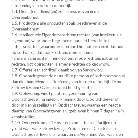
uitoefening van beroep of bedrijf.
1.4.
Dienst(en): dienst(en) zoals beschreven in de
Overeenkomst.
1.5.
Producten: alle producten zoals beschreven in de
Overeenkomst.
1.6.
Intellectuele Eigendomsrechten: rechten (van intellectuele
eigendom) waaronder begrepen maar niet beperkt tot
auteursrechten (waaronder uiteraard het auteursrecht dat rust
op software), databankrechten, domeinnamen,
handelsnaamrechten, merkrechten, modelrechten, naburige
rechten, octrooirechten, alsmede rechten op knowhow.
1.7.
Offerte: een schriftelijk aanbod van Sarkow b.v.
1.8.
Opdrachtgever: de natuurlijke persoon of rechtspersoon al
dan niet handelend in uitoefening van beroep of bedrijf die met
Sarkow b.v. een Overeenkomst heeft gesloten.
1.9.
Oplevering: vindt plaats na goedkeuring van
Opdrachtgever, na ingebruikneming door Opdrachtgever of
door in kennisstelling van Opdrachtgever, waarna een reactie
daarop van Opdrachtgever is uitgebleven binnen 7 dagen na in
kennisstelling.
1.10.
Overeenkomst: De overeenkomst tussen Partijen op
grond waarvan Sarkow b.v. zijn Producten en Diensten aan
Opdrachtgever levert, en waarvan de Algemene Voorwaarden