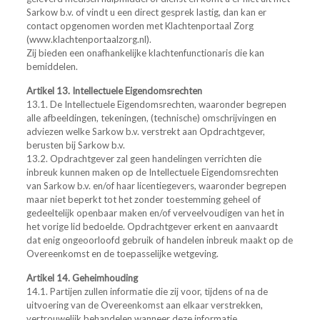
Sarkow b.v. of vindt u een direct gesprek lastig, dan kan er
contact opgenomen worden met Klachtenportaal Zorg
(www.klachtenportaalzorg.nl).
Zij bieden een onafhankelijke klachtenfunctionaris die kan
bemiddelen.
Artikel 13. Intellectuele Eigendomsrechten
13.1. De Intellectuele Eigendomsrechten, waaronder begrepen
alle afbeeldingen, tekeningen, (technische) omschrijvingen en
adviezen welke Sarkow b.v. verstrekt aan Opdrachtgever,
berusten bij Sarkow b.v.
13.2. Opdrachtgever zal geen handelingen verrichten die
inbreuk kunnen maken op de Intellectuele Eigendomsrechten
van Sarkow b.v. en/of haar licentiegevers, waaronder begrepen
maar niet beperkt tot het zonder toestemming geheel of
gedeeltelijk openbaar maken en/of verveelvoudigen van het in
het vorige lid bedoelde. Opdrachtgever erkent en aanvaardt
dat enig ongeoorloofd gebruik of handelen inbreuk maakt op de
Overeenkomst en de toepasselijke wetgeving.
Artikel 14. Geheimhouding
14.1. Partijen zullen informatie die zij voor, tijdens of na de
uitvoering van de Overeenkomst aan elkaar verstrekken,
vertrouwelijk behandelen wanneer deze informatie