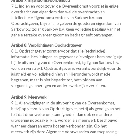
Artikel 7. Eigendomsvoorbehoud
7.1. Indien en voor zover de Overeenkomst voorziet in enige
overdracht van eigendom dan wel de overdracht van
Intellectuele Eigendomsrechten van Sarkow b.v. aan
Opdrachtgever, blijven alle geleverde goederen eigendom van
Sarkow b.v. zolang Sarkow b.v. geen volledige betaling van het
gehele terzake overeengekomen bedrag heeft ontvangen.
Artikel 8. Verplichtingen Opdrachtgever
8.1. Opdrachtgever zorgt ervoor dat alle (technische)
informatie, beslissingen en gegevens die volgens hem nodig zijn
bij de uitvoering van de Overeenkomst, tijdig aan Sarkow b.v.
worden verstrekt. Opdrachtgever is verantwoordelijk voor de
juistheid en volledigheid hiervan. Hieronder wordt mede
begrepen, maar is niet beperkt tot, het voldoen aan
vergunningsaanvragen en andere wettelijke vereisten.
Artikel 9. Meerwerk
9.1. Alle wijzigingen in de uitvoering van de Overeenkomst,
hetzij op verzoek van Opdrachtgever, hetzij als gevolg van het
feit dat door welke omstandigheden dan ook een andere
uitvoering noodzakelijk is, worden als meerwerk beschouwd
wanneer daaraan extra kosten verbonden zijn. Op het
meerwerk zijn deze Algemene Voorwaarden van toepassing.