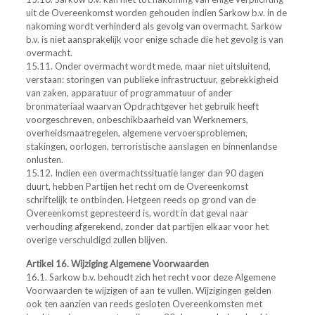
uit de Overeenkomst worden gehouden indien Sarkow b.v. in de
nakoming wordt verhinderd als gevolg van overmacht. Sarkow
b.v. is niet aansprakelijk voor enige schade die het gevolg is van
overmacht.
15.11. Onder overmacht wordt mede, maar niet uitsluitend,
verstaan: storingen van publieke infrastructuur, gebrekkigheid
van zaken, apparatuur of programmatuur of ander
bronmateriaal waarvan Opdrachtgever het gebruik heeft
voorgeschreven, onbeschikbaarheid van Werknemers,
overheidsmaatregelen, algemene vervoersproblemen,
stakingen, oorlogen, terroristische aanslagen en binnenlandse
onlusten.
15.12. Indien een overmachtssituatie langer dan 90 dagen
duurt, hebben Partijen het recht om de Overeenkomst
schriftelijk te ontbinden. Hetgeen reeds op grond van de
Overeenkomst gepresteerd is, wordt in dat geval naar
verhouding afgerekend, zonder dat partijen elkaar voor het
overige verschuldigd zullen blijven.
Artikel 16. Wijziging Algemene Voorwaarden
16.1. Sarkow b.v. behoudt zich het recht voor deze Algemene
Voorwaarden te wijzigen of aan te vullen. Wijzigingen gelden
ook ten aanzien van reeds gesloten Overeenkomsten met