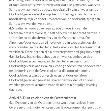
uitvoering van de opdracht mogelijk te maken. In het bijzonder
draagt Opdrachtgever er zorg voor dat alle gegevens, waarvan
Sarkow b.v. aangeeft dat deze noodzakelijk zijn of waarvan de
Opdrachtgever redelijkerwijs behoort te begrijpen dat deze
noodzakelijk zijn voor het uitvoeren van de opdracht, tijdig aan
Sarkow b.v. worden verstrekt.
4.5. Indien en voor zover een goede uitvoering van de
Overeenkomst dit vereist, heeft Sarkow b.v. het recht derden in
te schakelen bij de uitvoering van de Overeenkomst. De
Algemene Voorwaarden zijn eveneens van toepassing op de
werkzaamheden die derden in het kader van de Overeenkomst
verrichten. Deze derden zijn niet vertegenwoordigingsbevoegd.
4.6. Sarkow b.v. is niet gehouden om werkzaamheden door
Opdrachtgever aangewezen derden te laten verrichten.
Opdrachtgever is aansprakelijk voor goederen ten behoeve van
de uitvoering van de Overeenkomst die door of namens
Opdrachtgever zijn voorgeschreven, of door een door
Opdrachtgever aangewezen leverancier worden of zouden
worden geleverd, alsmede voor de niet of niet tijdige levering
daarvan.
Artikel 5. Duur en einde van de Overeenkomst
5.1. De duur van de Overeenkomst wordt vastgelegd in de
Overeenkomst. Indien er geen duur is opgenomen dan geldt dat