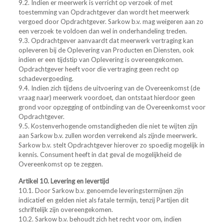
9.2. Indien er meerwerk is verricht op verzoek of met
toestemming van Opdrachtgever dan wordt het meerwerk
vergoed door Opdrachtgever. Sarkow b.v. mag weigeren aan zo
een verzoek te voldoen dan wel in onderhandeling treden.
9.3. Opdrachtgever aanvaardt dat meerwerk vertraging kan
opleveren bij de Oplevering van Producten en Diensten, ook
indien er een tijdstip van Oplevering is overeengekomen.
Opdrachtgever heeft voor die vertraging geen recht op
schadevergoeding.
9.4. Indien zich tijdens de uitvoering van de Overeenkomst (de
vraag naar) meerwerk voordoet, dan ontstaat hierdoor geen
grond voor opzegging of ontbinding van de Overeenkomst voor
Opdrachtgever.
9.5. Kostenverhogende omstandigheden die niet te wijten zijn
aan Sarkow b.v. zullen worden verrekend als zijnde meerwerk.
Sarkow b.v. stelt Opdrachtgever hierover zo spoedig mogelijk in
kennis. Consument heeft in dat geval de mogelijkheid de
Overeenkomst op te zeggen.
Artikel 10. Levering en levertijd
10.1. Door Sarkow b.v. genoemde leveringstermijnen zijn
indicatief en gelden niet als fatale termijn, tenzij Partijen dit
schriftelijk zijn overeengekomen.
10.2. Sarkow b.v. behoudt zich het recht voor om, indien