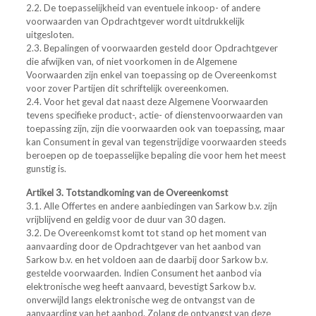
2.2. De toepasselijkheid van eventuele inkoop- of andere
voorwaarden van Opdrachtgever wordt uitdrukkelijk
uitgesloten.
2.3. Bepalingen of voorwaarden gesteld door Opdrachtgever
die afwijken van, of niet voorkomen in de Algemene
Voorwaarden zijn enkel van toepassing op de Overeenkomst
voor zover Partijen dit schriftelijk overeenkomen.
2.4. Voor het geval dat naast deze Algemene Voorwaarden
tevens specifieke product-, actie- of dienstenvoorwaarden van
toepassing zijn, zijn die voorwaarden ook van toepassing, maar
kan Consument in geval van tegenstrijdige voorwaarden steeds
beroepen op de toepasselijke bepaling die voor hem het meest
gunstig is.
Artikel 3. Totstandkoming van de Overeenkomst
3.1. Alle Offertes en andere aanbiedingen van Sarkow b.v. zijn
vrijblijvend en geldig voor de duur van 30 dagen.
3.2. De Overeenkomst komt tot stand op het moment van
aanvaarding door de Opdrachtgever van het aanbod van
Sarkow b.v. en het voldoen aan de daarbij door Sarkow b.v.
gestelde voorwaarden. Indien Consument het aanbod via
elektronische weg heeft aanvaard, bevestigt Sarkow b.v.
onverwijld langs elektronische weg de ontvangst van de
aanvaarding van het aanbod. Zolang de ontvangst van deze