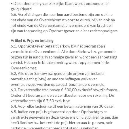
• De onderneming van Zakelijke Klant wordt ontbonden of
geliquideerd.
5.6. Verplichtingen die naar hun aard bestemd zijn om ook na
het einde van de Overeenkomst voort te duren, blijven ook na
het einde van de Overeenkomst onverminderd van kracht en
zijn van toepassing op Opdrachtgever en diens rechtsopvolgers.
Artikel 6. Prijs en betaling
6.1. Opdrachtgever betaalt Sarkow b.v. het bedrag zoals
vermeld in de Overeenkomst. Alle door Sarkow b.v. genoemde
prijzen zijn in euro’s. In sommige gevallen wordt een aanbetaling
vereist. Het aan te betalen bedrag wordt opgenomen in de
Overeenkomst.
6.2. Alle door Sarkow b.v. genoemde prijzen zijn inclusief
omzetbelasting (btw) en andere heffingen welke van
overheidswege worden opgelegd, tenzij anders vermeld.
6.3. De verzendkosten boven € 500,00 exclusief btw zijn franco.
Onder dit bedrag zijn de verzendkosten voor uw rekening. De
verzendkosten zijn € 7,50 excl. btw.
6.4. Voor elke factuur geldt een betalingstermijn van 30 dagen.
6.5. Indien een prijs is gebaseerd op door Opdrachtgever
verstrekte gegevens en deze gegevens onjuist blijken te zijn, dan
heeft Sarkow b.v. het recht de prijs hierop aan te passen, ook
nadat de Overeenkomst reeds tot stand is gekomen.