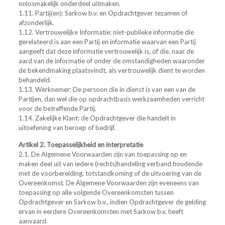
onlosmakelijk onderdeel uitmaken.
1.11.
Partij(en): Sarkow b.v. en Opdrachtgever tezamen of
afzonderlijk.
1.12.
Vertrouwelijke Informatie: niet-publieke informatie die
gerelateerd is aan een Partij en informatie waarvan een Partij
aangeeft dat deze informatie vertrouwelijk is, of die, naar de
aard van de informatie of onder de omstandigheden waaronder
de bekendmaking plaatsvindt, als vertrouwelijk dient te worden
behandeld.
1.13. Werknemer: De persoon die in dienst is van een van de
Partijen, dan wel die op opdrachtbasis werkzaamheden verricht
voor de betreffende Partij.
1.14. Zakelijke Klant: de Opdrachtgever die handelt in
uitoefening van beroep of bedrijf.
Artikel 2. Toepasselijkheid en interpretatie
2.1. De Algemene Voorwaarden zijn van toepassing op en
maken deel uit van iedere (rechts)handeling verband houdende
met de voorbereiding, totstandkoming of de uitvoering van de
Overeenkomst. De Algemene Voorwaarden zijn eveneens van
toepassing op alle volgende Overeenkomsten tussen
Opdrachtgever en Sarkow b.v., indien Opdrachtgever de gelding
ervan in eerdere Overeenkomsten met Sarkow b.v. heeft
aanvaard.