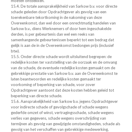
moeten ontdekken.
15.4. De totale aansprakelijkheid van Sarkow b.v. voor directe
schade geleden door Opdrachtgever als gevolg van een
toerekenbare tekortkoming in de nakoming van deze
Overeenkomst, dan wel door een onrechtmatig handelen van
Sarkow b.v., diens Werknemers of door hem ingeschakelde
derden, is per gebeurtenis dan wel een reeks van
samenhangende gebeurtenissen beperkt tot een bedrag dat
gelijk is aan de in de Overeenkomst bedongen prijs (inclusief
btw).
15.5. Onder directe schade wordt uitsluitend begrepen: de
redelijke kosten ter vaststelling van de oorzaak en de omvang
van de schade, de eventuele redelijke kosten gemaakt om de
gebrekkige prestatie van Sarkow b.v. aan de Overeenkomst te
laten beantwoorden en redelijke kosten gemaakt ter
voorkoming of beperking van schade, voor zover
Opdrachtgever aantoont dat deze kosten hebben geleid tot
beperking van directe schade.
15.6. Aansprakelijkheid van Sarkow b.v. jegens Opdrachtgever
voor indirecte schade of gevolgschade of schade wegens
gederfde omzet of winst, vertragingsschade, schade wegens
verlies van gegevens, schade wegens overschrijding van
termijnen als gevolg van gewijzigde omstandigheden, schade als
gevolg van het verschaffen van gebrekkige medewerking,