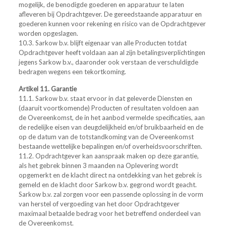
mogelijk, de benodigde goederen en apparatuur te laten
afleveren bij Opdrachtgever. De gereedstaande apparatuur en
goederen kunnen voor rekening en risico van de Opdrachtgever
worden opgeslagen.
10.3. Sarkow b.v. blijft eigenaar van alle Producten totdat
Opdrachtgever heeft voldaan aan al zijn betalingsverplichtingen
jegens Sarkow b.v., daaronder ook verstaan de verschuldigde
bedragen wegens een tekortkoming.
Artikel 11. Garantie
11.1. Sarkow b.v. staat ervoor in dat geleverde Diensten en
(daaruit voortkomende) Producten of resultaten voldoen aan
de Overeenkomst, de in het aanbod vermelde specificaties, aan
de redelijke eisen van deugdelijkheid en/of bruikbaarheid en de
op de datum van de totstandkoming van de Overeenkomst
bestaande wettelijke bepalingen en/of overheidsvoorschriften.
11.2. Opdrachtgever kan aanspraak maken op deze garantie,
als het gebrek binnen 3 maanden na Oplevering wordt
opgemerkt en de klacht direct na ontdekking van het gebrek is
gemeld en de klacht door Sarkow b.v. gegrond wordt geacht.
Sarkow b.v. zal zorgen voor een passende oplossing in de vorm
van herstel of vergoeding van het door Opdrachtgever
maximaal betaalde bedrag voor het betreffend onderdeel van
de Overeenkomst.