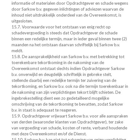
informatie of materialen door Opdrachtgever en schade wegens
door Sarkow b.v. gegeven inlichtingen of adviezen waarvan de
inhoud niet uitdrukkelijk onderdeel van de Overeenkomst, is
uitgesloten.
15.7. Voorwaarde voor het ontstaan van enig recht op
schadevergoeding is steeds dat Opdrachtgever de schade
binnen een redelijke termijn, maar in ieder geval binnen twee (2)
maanden na het ontstaan daarvan schriftelijk bij Sarkow b.v.
meldt.
15.8. De aansprakelijkheid van Sarkow b.v. met betrekking tot
toerekenbare tekortkoming in de nakoming van de
Overeenkomst ontstaat slechts indien Opdrachtgever Sarkow
b.v. onverwijld en deugdelijk schriftelijk in gebreke stelt,
stellende daarbij een redelijke termijn ter zuivering van de
tekortkoming, en Sarkow b.v. ook na die termijn toerekenbaar in
de nakoming van zijn verplichtingen tekort blijft schieten. De
ingebrekestelling dient een zo gedetailleerd mogelijke
omschrijving van de tekortkoming te bevatten, zodat Sarkow
b.v. in staat is adequaat te reageren.
15.9. Opdrachtgever vrijwaart Sarkow b.v. voor alle aanspraken
van derden (waaronder klanten van Opdrachtgever), ter zake
van vergoeding van schade, kosten of rente, verband houdende
met deze Overeenkomst en/of de Dienst.
15.10. Sarkow b.v. kan niet tot nakoming van enige verplichting