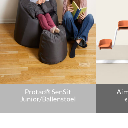
Protac® SenSit
Aim
Junior/Ballenstoel