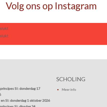
Volg ons op Instagram
slukt
slukt
SCHOLING
principes SI:
donderdag 17
Meer info
6
 en SI:
donderdag 1 oktober 2026
rincipes SI:
dinsdag 24