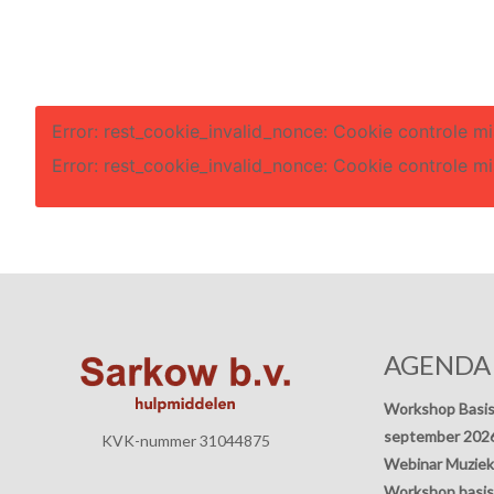
Error: rest_cookie_invalid_nonce: Cookie controle mi
Error: rest_cookie_invalid_nonce: Cookie controle mi
AGENDA
Workshop Basis
september 202
KVK-nummer 31044875
Webinar Muziek
Workshop basisp