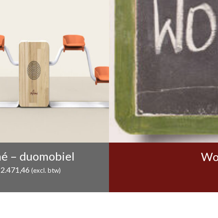
é – duomobiel
Wor
€
2.471,46
(excl. btw)