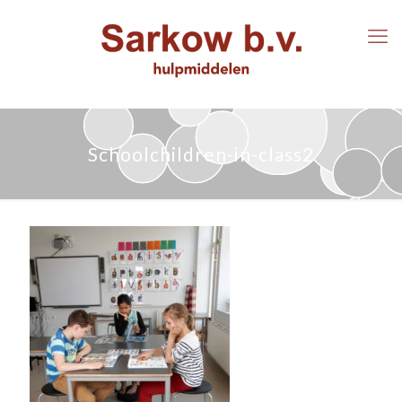
Schoolchildren-in-class2