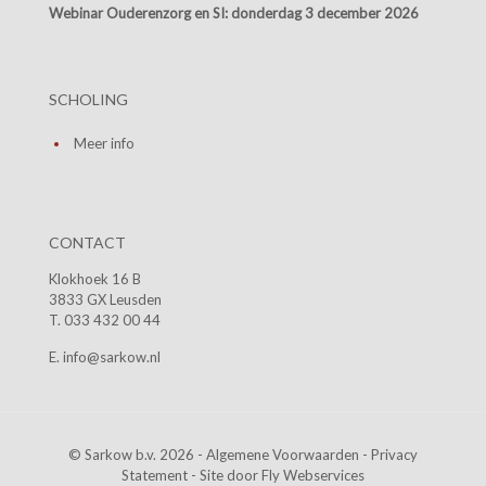
Webinar Ouderenzorg en SI:
donderdag 3 december 2026
SCHOLING
Meer info
CONTACT
Klokhoek 16 B
3833 GX Leusden
T. 033 432 00 44
E. info@sarkow.nl
© Sarkow b.v. 2026 -
Algemene Voorwaarden
-
Privacy
Statement
- Site door
Fly Webservices