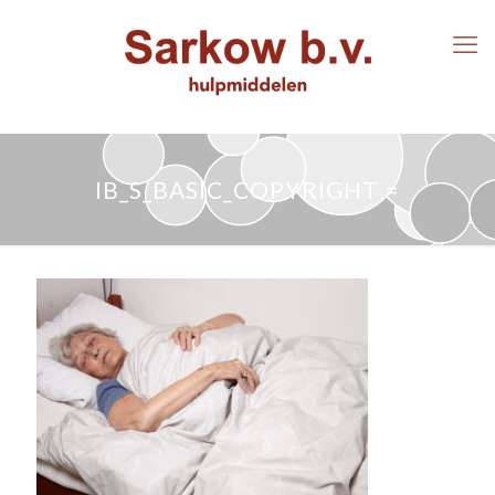
IB_S_BASIC_COPYRIGHT =