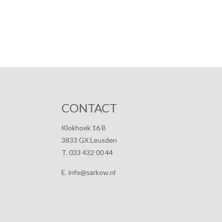
CONTACT
Klokhoek 16 B
3833 GX Leusden
T. 033 432 00 44
E. info@sarkow.nl