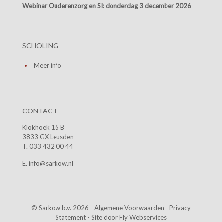
Webinar Ouderenzorg en SI:
donderdag 3 december 2026
SCHOLING
Meer info
CONTACT
Klokhoek 16 B
3833 GX Leusden
T. 033 432 00 44
E. info@sarkow.nl
© Sarkow b.v. 2026 -
Algemene Voorwaarden
-
Privacy
Statement
- Site door
Fly Webservices