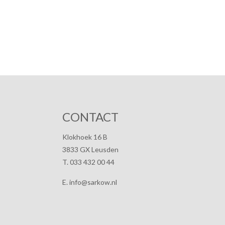
CONTACT
Klokhoek 16 B
3833 GX Leusden
T. 033 432 00 44
E. info@sarkow.nl