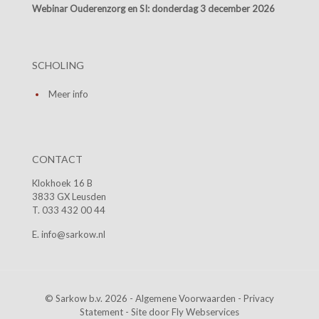
Webinar Ouderenzorg en SI:
donderdag 3 december 2026
SCHOLING
Meer info
CONTACT
Klokhoek 16 B
3833 GX Leusden
T. 033 432 00 44
E. info@sarkow.nl
© Sarkow b.v. 2026 -
Algemene Voorwaarden
-
Privacy
Statement
- Site door
Fly Webservices