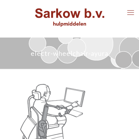
electr-wheelchair-ayura