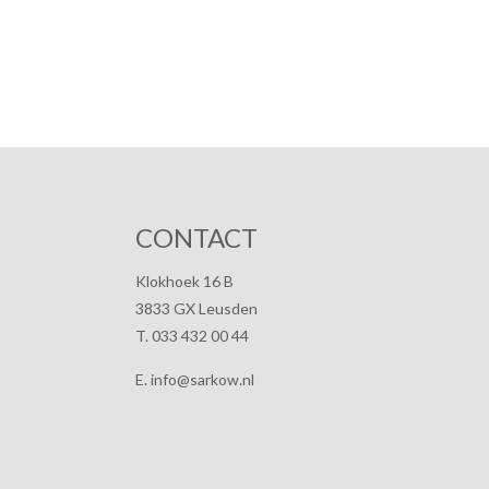
CONTACT
Klokhoek 16 B
3833 GX Leusden
T. 033 432 00 44
E. info@sarkow.nl