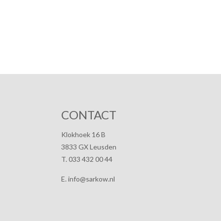
CONTACT
Klokhoek 16 B
3833 GX Leusden
T. 033 432 00 44
E. info@sarkow.nl