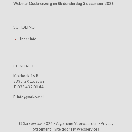
Webinar Ouderenzorg en SI:
donderdag 3 december 2026
SCHOLING
Meer info
CONTACT
Klokhoek 16 B
3833 GX Leusden
T. 033 432 00 44
E. info@sarkow.nl
© Sarkow b.v. 2026 -
Algemene Voorwaarden
-
Privacy
Statement
- Site door
Fly Webservices