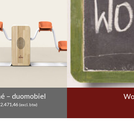
é – duomobiel
Wor
€
2.471,46
(excl. btw)