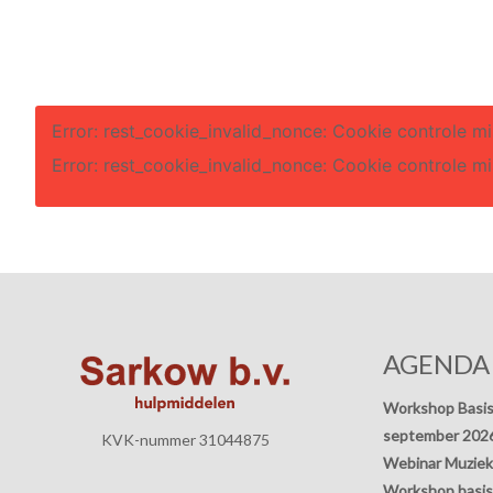
Error: rest_cookie_invalid_nonce: Cookie controle mi
Error: rest_cookie_invalid_nonce: Cookie controle mi
AGENDA
Workshop Basis
september 202
KVK-nummer 31044875
Webinar Muziek
Workshop basisp