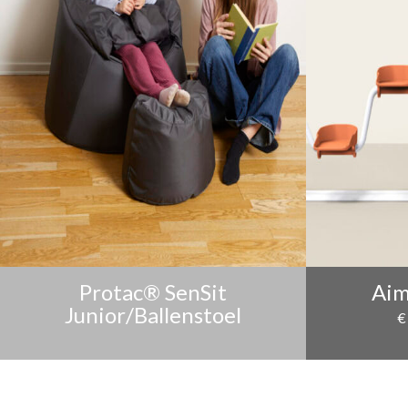
Protac® SenSit
Aim
Junior/Ballenstoel