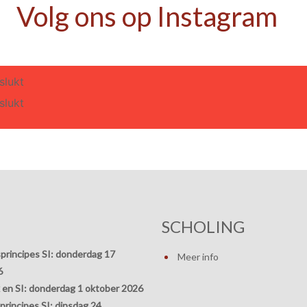
Volg ons op Instagram
slukt
slukt
SCHOLING
principes SI:
donderdag 17
Meer info
6
 en SI:
donderdag 1 oktober 2026
rincipes SI:
dinsdag 24