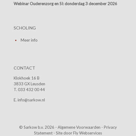
Webinar Ouderenzorg en SI:
donderdag 3 december 2026
SCHOLING
Meer info
CONTACT
Klokhoek 16 B
3833 GX Leusden
T. 033 432 00 44
E. info@sarkow.nl
© Sarkow b.v. 2026 -
Algemene Voorwaarden
-
Privacy
Statement
- Site door
Fly Webservices