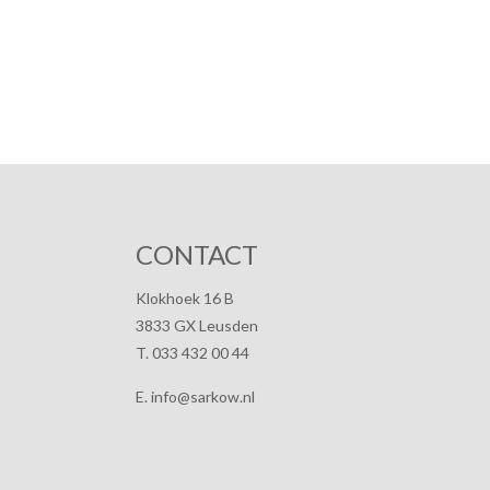
CONTACT
Klokhoek 16 B
3833 GX Leusden
T. 033 432 00 44
E. info@sarkow.nl