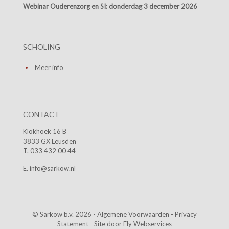
Webinar Ouderenzorg en SI:
donderdag 3 december 2026
SCHOLING
Meer info
CONTACT
Klokhoek 16 B
3833 GX Leusden
T. 033 432 00 44
E. info@sarkow.nl
© Sarkow b.v. 2026 -
Algemene Voorwaarden
-
Privacy
Statement
- Site door
Fly Webservices