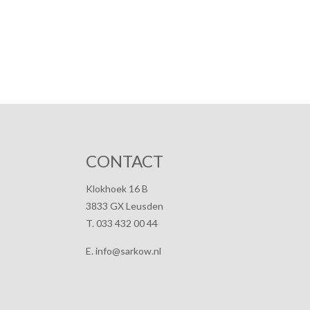
CONTACT
Klokhoek 16 B
3833 GX Leusden
T. 033 432 00 44
E. info@sarkow.nl