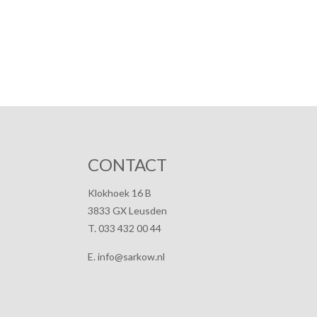
CONTACT
Klokhoek 16 B
3833 GX Leusden
T. 033 432 00 44
E. info@sarkow.nl