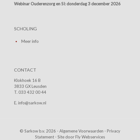
Webinar Ouderenzorg en SI:
donderdag 3 december 2026
SCHOLING
Meer info
CONTACT
Klokhoek 16 B
3833 GX Leusden
T. 033 432 00 44
E. info@sarkow.nl
© Sarkow b.v. 2026 -
Algemene Voorwaarden
-
Privacy
Statement
- Site door
Fly Webservices