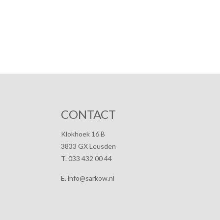
CONTACT
Klokhoek 16 B
3833 GX Leusden
T. 033 432 00 44
E. info@sarkow.nl