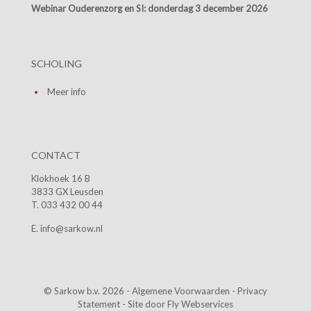
Webinar Ouderenzorg en SI:
donderdag 3 december 2026
SCHOLING
Meer info
CONTACT
Klokhoek 16 B
3833 GX Leusden
T. 033 432 00 44
E. info@sarkow.nl
© Sarkow b.v. 2026 -
Algemene Voorwaarden
-
Privacy
Statement
- Site door
Fly Webservices