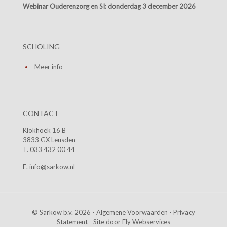
Webinar Ouderenzorg en SI:
donderdag 3 december 2026
SCHOLING
Meer info
CONTACT
Klokhoek 16 B
3833 GX Leusden
T. 033 432 00 44
E. info@sarkow.nl
© Sarkow b.v. 2026 -
Algemene Voorwaarden
-
Privacy
Statement
- Site door
Fly Webservices