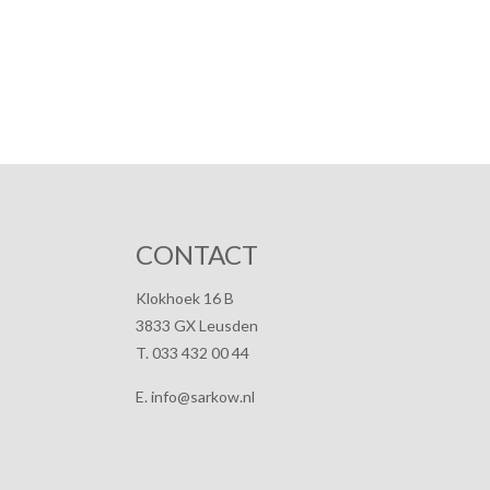
CONTACT
Klokhoek 16 B
3833 GX Leusden
T. 033 432 00 44
E. info@sarkow.nl