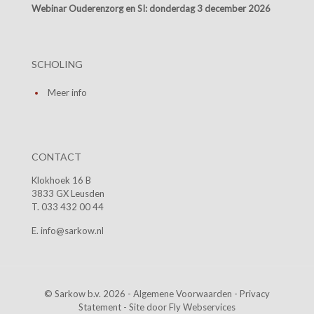
Webinar Ouderenzorg en SI:
donderdag 3 december 2026
SCHOLING
Meer info
CONTACT
Klokhoek 16 B
3833 GX Leusden
T. 033 432 00 44
E. info@sarkow.nl
© Sarkow b.v. 2026 -
Algemene Voorwaarden
-
Privacy
Statement
- Site door
Fly Webservices