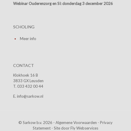
Webinar Ouderenzorg en SI:
donderdag 3 december 2026
SCHOLING
Meer info
CONTACT
Klokhoek 16 B
3833 GX Leusden
T. 033 432 00 44
E. info@sarkow.nl
© Sarkow b.v. 2026 -
Algemene Voorwaarden
-
Privacy
Statement
- Site door
Fly Webservices