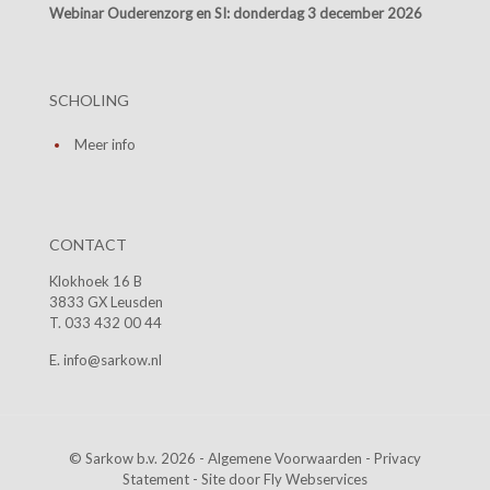
Webinar Ouderenzorg en SI:
donderdag 3 december 2026
SCHOLING
Meer info
CONTACT
Klokhoek 16 B
3833 GX Leusden
T. 033 432 00 44
E. info@sarkow.nl
© Sarkow b.v. 2026 -
Algemene Voorwaarden
-
Privacy
Statement
- Site door
Fly Webservices