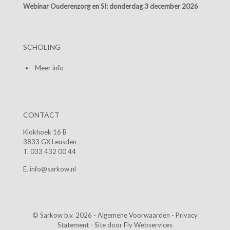
Webinar Ouderenzorg en SI:
donderdag 3 december 2026
SCHOLING
Meer info
CONTACT
Klokhoek 16 B
3833 GX Leusden
T. 033 432 00 44
E. info@sarkow.nl
© Sarkow b.v. 2026 -
Algemene Voorwaarden
-
Privacy
Statement
- Site door
Fly Webservices