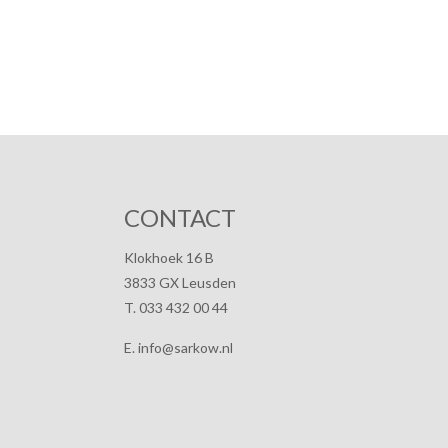
CONTACT
Klokhoek 16 B
3833 GX Leusden
T. 033 432 00 44
E. info@sarkow.nl