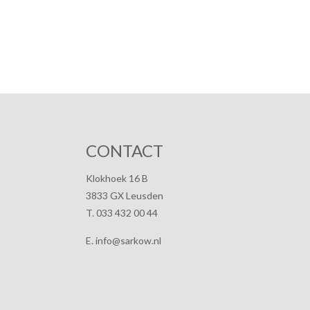
CONTACT
Klokhoek 16 B
3833 GX Leusden
T. 033 432 00 44
E. info@sarkow.nl