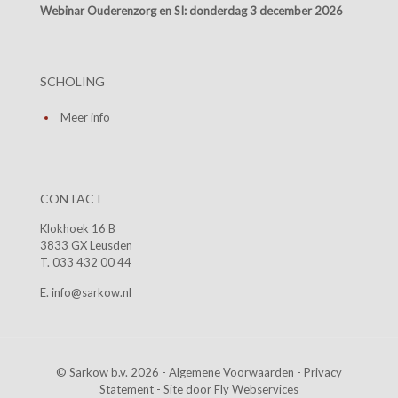
Webinar Ouderenzorg en SI:
donderdag 3 december 2026
SCHOLING
Meer info
CONTACT
Klokhoek 16 B
3833 GX Leusden
T. 033 432 00 44
E. info@sarkow.nl
© Sarkow b.v. 2026 -
Algemene Voorwaarden
-
Privacy
Statement
- Site door
Fly Webservices