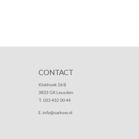
CONTACT
Klokhoek 16 B
3833 GX Leusden
T. 033 432 00 44
E. info@sarkow.nl