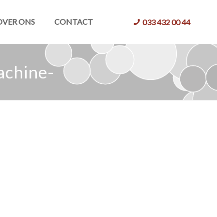
OVER ONS
CONTACT
033 432 00 44
achine-