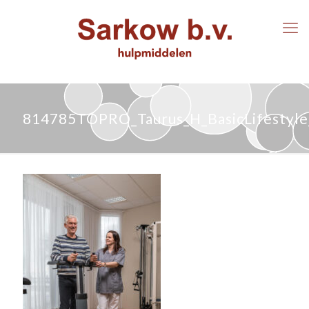
814785TOPRO_Taurus_H_BasicLifestyl