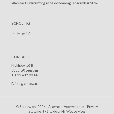
Webinar Ouderenzorg en SI:
donderdag 3 december 2026
SCHOLING
Meer info
CONTACT
Klokhoek 16 B
3833 GX Leusden
T. 033 432 00 44
E. info@sarkow.nl
© Sarkow b.v. 2026 -
Algemene Voorwaarden
-
Privacy
Statement
- Site door
Fly Webservices