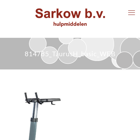
814785_TaurusH_basic_WEB