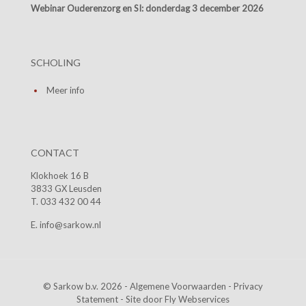
Webinar Ouderenzorg en SI:
donderdag 3 december 2026
SCHOLING
Meer info
CONTACT
Klokhoek 16 B
3833 GX Leusden
T. 033 432 00 44
E. info@sarkow.nl
© Sarkow b.v. 2026 -
Algemene Voorwaarden
-
Privacy
Statement
- Site door
Fly Webservices