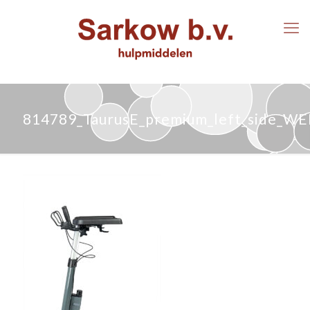
814789_TaurusE_premium_left_side_W