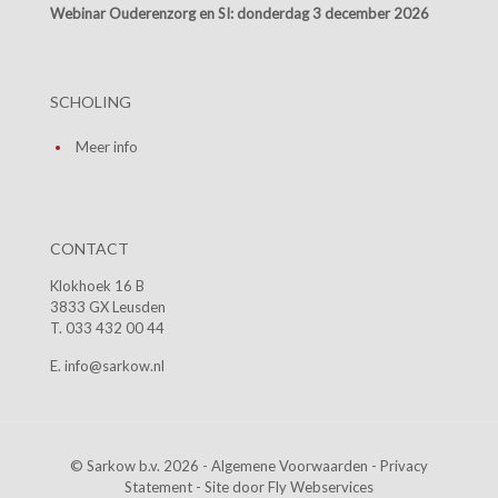
Webinar Ouderenzorg en SI:
donderdag 3 december 2026
SCHOLING
Meer info
CONTACT
Klokhoek 16 B
3833 GX Leusden
T. 033 432 00 44
E. info@sarkow.nl
© Sarkow b.v. 2026 -
Algemene Voorwaarden
-
Privacy
Statement
- Site door
Fly Webservices