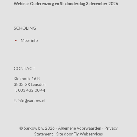
Webinar Ouderenzorg en SI:
donderdag 3 december 2026
SCHOLING
Meer info
CONTACT
Klokhoek 16 B
3833 GX Leusden
T. 033 432 00 44
E. info@sarkow.nl
© Sarkow b.v. 2026 -
Algemene Voorwaarden
-
Privacy
Statement
- Site door
Fly Webservices