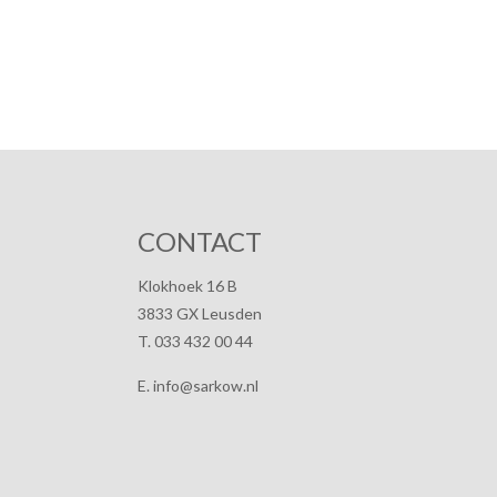
CONTACT
Klokhoek 16 B
3833 GX Leusden
T. 033 432 00 44
E. info@sarkow.nl