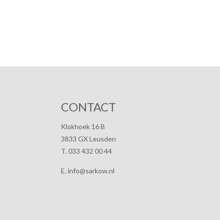
CONTACT
Klokhoek 16 B
3833 GX Leusden
T. 033 432 00 44
E. info@sarkow.nl