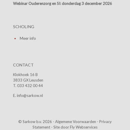
Webinar Ouderenzorg en SI:
donderdag 3 december 2026
SCHOLING
Meer info
CONTACT
Klokhoek 16 B
3833 GX Leusden
T. 033 432 00 44
E. info@sarkow.nl
© Sarkow b.v. 2026 -
Algemene Voorwaarden
-
Privacy
Statement
- Site door
Fly Webservices