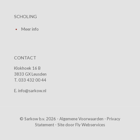
SCHOLING
Meer info
CONTACT
Klokhoek 16 B
3833 GX Leusden
T. 033 432 00 44
E. info@sarkow.nl
© Sarkow b.v. 2026 -
Algemene Voorwaarden
-
Privacy
Statement
- Site door
Fly Webservices