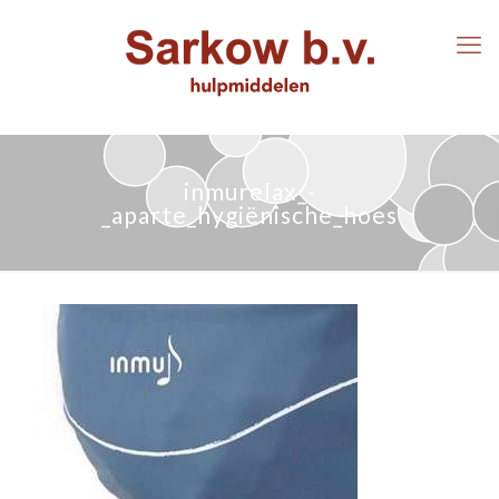
inmurelax_-
_aparte_hygiënische_hoes