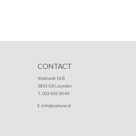
CONTACT
Klokhoek 16 B
3833 GX Leusden
T. 033 432 00 44
E. info@sarkow.nl