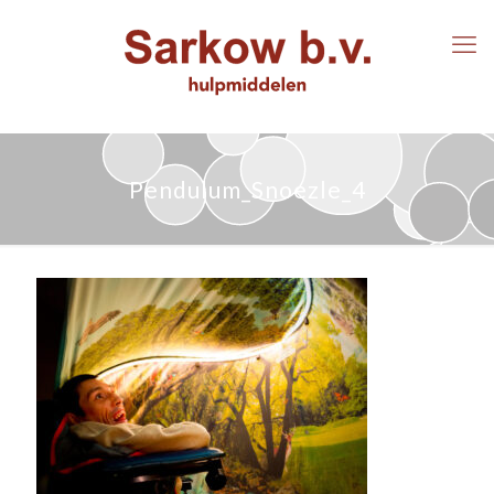
Pendulum_Snoezle_4