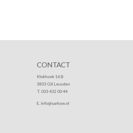
CONTACT
Klokhoek 16 B
3833 GX Leusden
T. 033 432 00 44
E. info@sarkow.nl