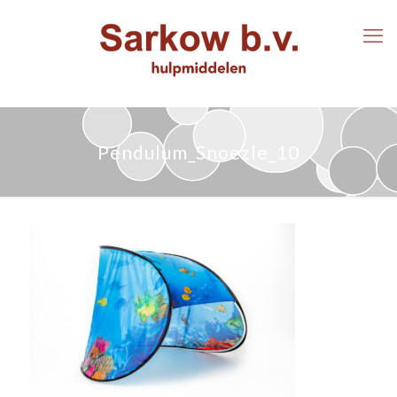
Pendulum_Snoezle_10