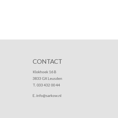
CONTACT
Klokhoek 16 B
3833 GX Leusden
T. 033 432 00 44
E. info@sarkow.nl