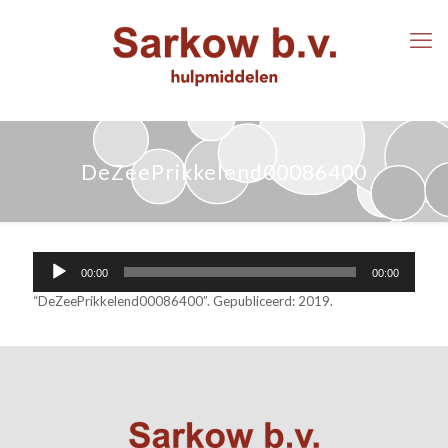
DeZeePrikkelend00086400
Audiospeler
00:00
00:00
“DeZeePrikkelend00086400”. Gepubliceerd: 2019.