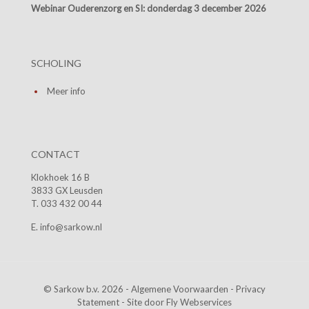
Webinar Ouderenzorg en SI:
donderdag 3 december 2026
SCHOLING
Meer info
CONTACT
Klokhoek 16 B
3833 GX Leusden
T. 033 432 00 44
E. info@sarkow.nl
© Sarkow b.v. 2026 -
Algemene Voorwaarden
-
Privacy
Statement
- Site door
Fly Webservices