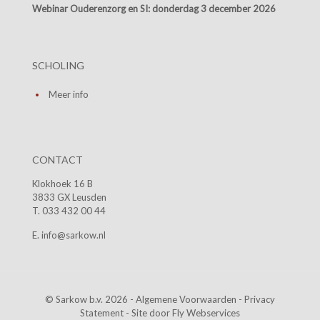
Webinar Ouderenzorg en SI:
donderdag 3 december 2026
SCHOLING
Meer info
CONTACT
Klokhoek 16 B
3833 GX Leusden
T. 033 432 00 44
E. info@sarkow.nl
© Sarkow b.v. 2026 -
Algemene Voorwaarden
-
Privacy
Statement
- Site door
Fly Webservices