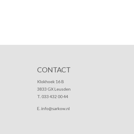
CONTACT
Klokhoek 16 B
3833 GX Leusden
T. 033 432 00 44
E. info@sarkow.nl