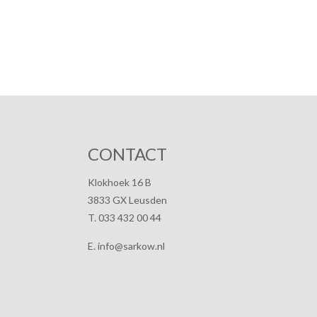
CONTACT
Klokhoek 16 B
3833 GX Leusden
T. 033 432 00 44
E. info@sarkow.nl